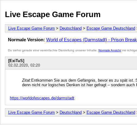
Live Escape Game Forum
Live Escape Game Forum
>
Deutschland
>
Escape Game Deutschland
Normale Version:
World of Escapes (Darmstadt) - Prison Break
Du siehst gerade eine vereinfachte Darstellung unserer Inhalte.
Normale Ansicht
mit richtig
[ExiTuS]
02.02.2020, 02:20
Zitat:
Entkommen Sie aus dem Gefängnis, bevor es zu spät ist. Sc
denn nicht nur logisches Denken ist hier gefragt – sondern auch 
https://worldofescapes.de/darmstadt
Live Escape Game Forum
>
Deutschland
>
Escape Game Deutschland