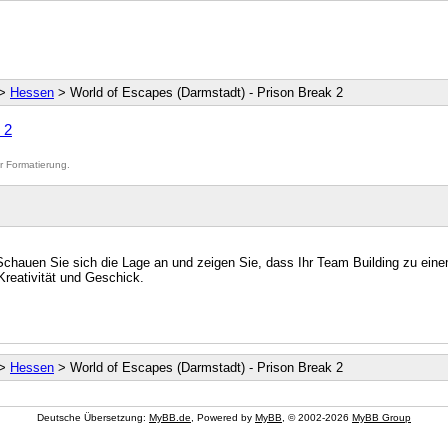
>
Hessen
> World of Escapes (Darmstadt) - Prison Break 2
 2
er Formatierung.
hauen Sie sich die Lage an und zeigen Sie, dass Ihr Team Building zu eine
Kreativität und Geschick.
>
Hessen
> World of Escapes (Darmstadt) - Prison Break 2
Deutsche Übersetzung:
MyBB.de
, Powered by
MyBB
, © 2002-2026
MyBB Group