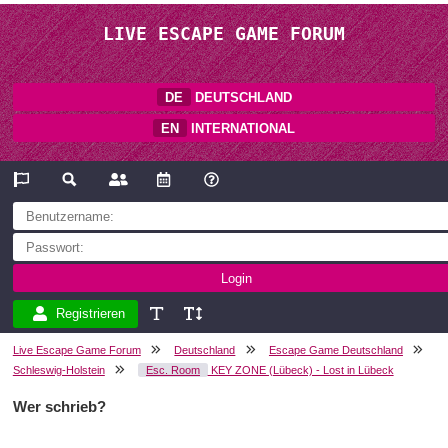
LIVE ESCAPE GAME FORUM
DE
DEUTSCHLAND
EN
INTERNATIONAL
Registrieren
Live Escape Game Forum
Deutschland
Escape Game Deutschland
Schleswig-Holstein
Esc. Room
KEY ZONE (Lübeck) - Lost in Lübeck
Wer schrieb?