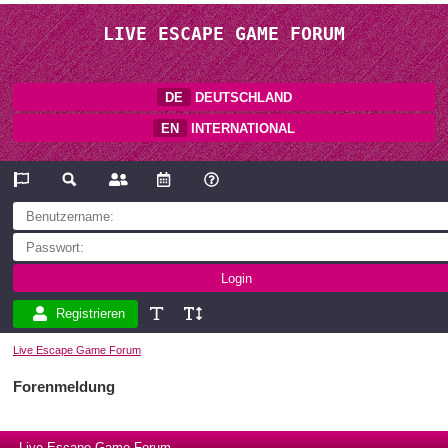
LIVE ESCAPE GAME FORUM
DE
DEUTSCHLAND
EN
INTERNATIONAL
Registrieren
Live Escape Game Forum
Forenmeldung
Live Escape Game Forum