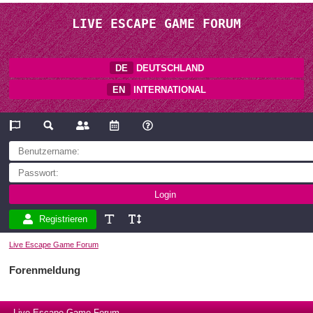
LIVE ESCAPE GAME FORUM
DE
DEUTSCHLAND
EN
INTERNATIONAL
Registrieren
Live Escape Game Forum
Forenmeldung
Live Escape Game Forum