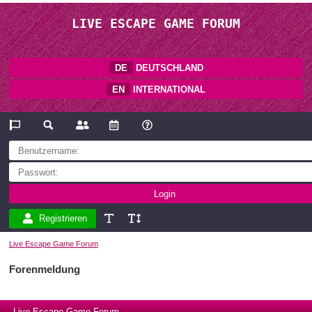
LIVE ESCAPE GAME FORUM
DE
DEUTSCHLAND
EN
INTERNATIONAL
Registrieren
Live Escape Game Forum
Forenmeldung
Live Escape Game Forum