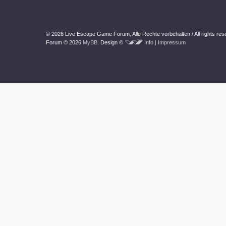
© 2026 Live Escape Game Forum,
Alle Rechte vorbehalten /
All rights re
Forum © 2026
MyBB
.
Design ©
Info | Impressum