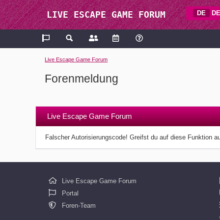
DE
DE
LIVE ESCAPE GAME FORUM
Live Escape Game Forum
Forenmeldung
Live Escape Game Forum
Falscher Autorisierungscode! Greifst du auf diese Funktion a
Live Escape Game Forum
Portal
Foren-Team