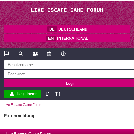
LIVE ESCAPE GAME FORUM
DE
DEUTSCHLAND
EN
INTERNATIONAL
Registrieren
Live Escape Game Forum
Forenmeldung
Live Escape Game Forum