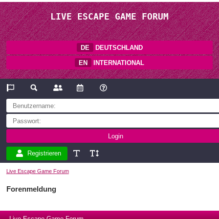
LIVE ESCAPE GAME FORUM
DE
DEUTSCHLAND
EN
INTERNATIONAL
Registrieren
Live Escape Game Forum
Forenmeldung
Live Escape Game Forum