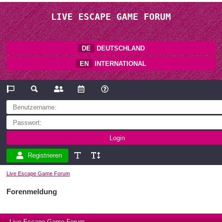
LIVE ESCAPE GAME FORUM
DE
DEUTSCHLAND
EN
INTERNATIONAL
Registrieren
Live Escape Game Forum
Forenmeldung
Live Escape Game Forum