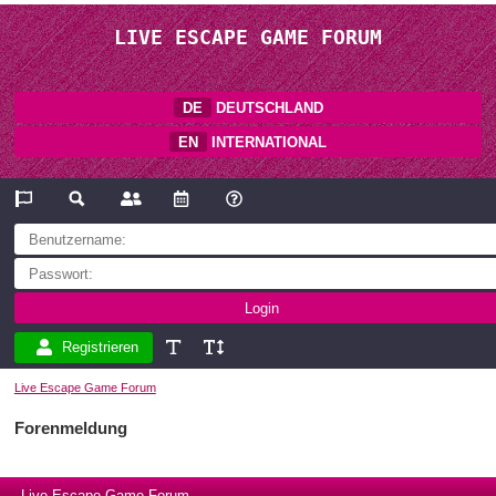
LIVE ESCAPE GAME FORUM
DE
DEUTSCHLAND
EN
INTERNATIONAL
Registrieren
Live Escape Game Forum
Forenmeldung
Live Escape Game Forum