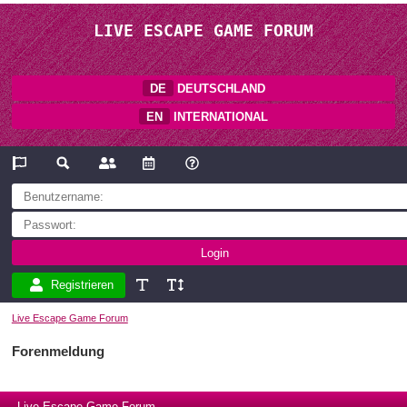
LIVE ESCAPE GAME FORUM
DE
DEUTSCHLAND
EN
INTERNATIONAL
Registrieren
Live Escape Game Forum
Forenmeldung
Live Escape Game Forum