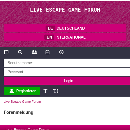
LIVE ESCAPE GAME FORUM
DE
DEUTSCHLAND
EN
INTERNATIONAL
Registrieren
Live Escape Game Forum
Forenmeldung
Live Escape Game Forum