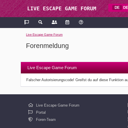
DE
DE
LIVE ESCAPE GAME FORUM
Live Escape Game Forum
Forenmeldung
Live Escape Game Forum
Falscher Autorisierungscode! Greifst du auf diese Funktion a
Live Escape Game Forum
Portal
Foren-Team