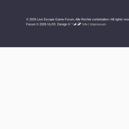
© 2026 Live Escape Game Forum,
Alle Rechte vorbehalten /
All rights re
Forum © 2026
MyBB
.
Design ©
Info | Impressum