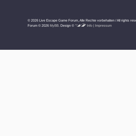
© 2026 Live Escape Game Forum,
Alle Rechte vorbehalten /
All rights re
Forum © 2026
MyBB
.
Design ©
Info | Impressum