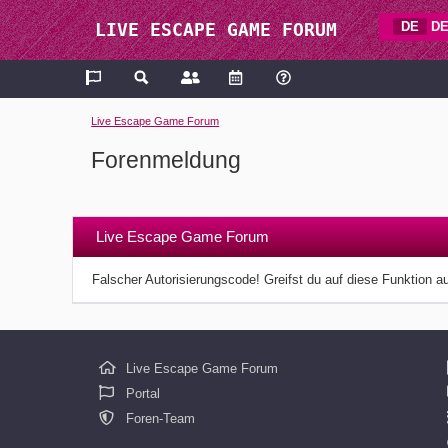
DE
DE
LIVE ESCAPE GAME FORUM
Live Escape Game Forum
Forenmeldung
Live Escape Game Forum
Falscher Autorisierungscode! Greifst du auf diese Funktion a
Live Escape Game Forum
Portal
Foren-Team