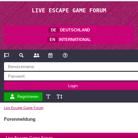
LIVE ESCAPE GAME FORUM
DE
DEUTSCHLAND
EN
INTERNATIONAL
Registrieren
Live Escape Game Forum
Forenmeldung
Live Escape Game Forum