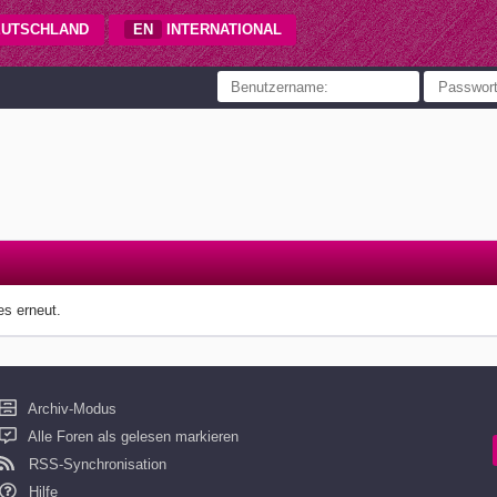
UTSCHLAND
EN
INTERNATIONAL
es erneut.
Archiv-Modus
Alle Foren als gelesen markieren
RSS-Synchronisation
Hilfe