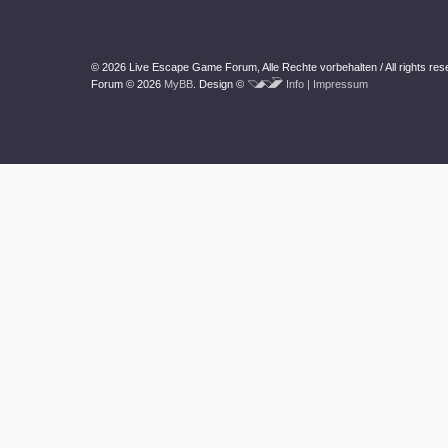
© 2026 Live Escape Game Forum,
Alle Rechte vorbehalten /
All rights re
Forum © 2026
MyBB
.
Design ©
Info | Impressum