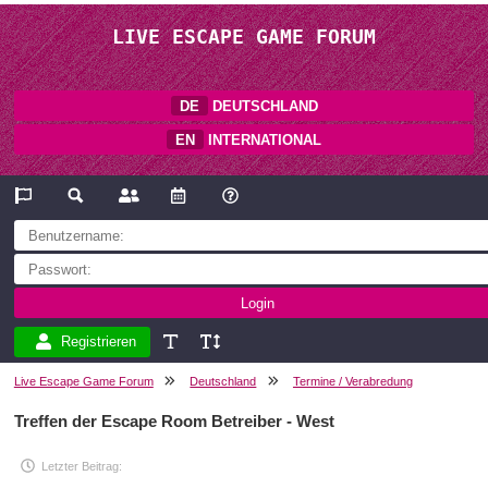
LIVE ESCAPE GAME FORUM
DE
DEUTSCHLAND
EN
INTERNATIONAL
Registrieren
Live Escape Game Forum
Deutschland
Termine / Verabredung
Treffen der Escape Room Betreiber - West
Letzter Beitrag: