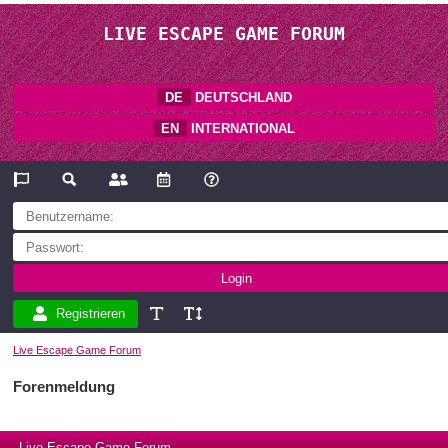
LIVE ESCAPE GAME FORUM
DE
DEUTSCHLAND
EN
INTERNATIONAL
Registrieren
Live Escape Game Forum
Forenmeldung
Live Escape Game Forum