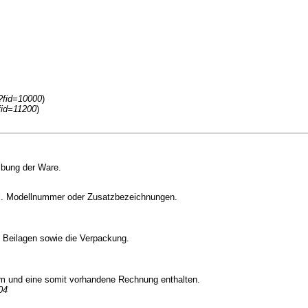
p?fid=10000
)
fid=11200
)
ibung der Ware.
kl. Modellnummer oder Zusatzbezeichnungen.
e Beilagen sowie die Verpackung.
um und eine somit vorhandene Rechnung enthalten.
04