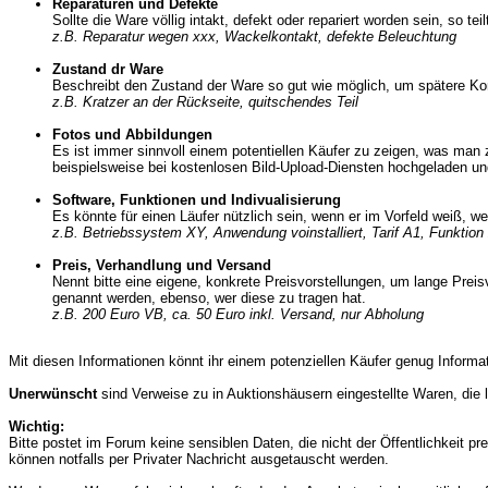
Reparaturen und Defekte
Sollte die Ware völlig intakt, defekt oder repariert worden sein, so te
z.B. Reparatur wegen xxx, Wackelkontakt, defekte Beleuchtung
Zustand dr Ware
Beschreibt den Zustand der Ware so gut wie möglich, um spätere Ko
z.B. Kratzer an der Rückseite, quitschendes Teil
Fotos und Abbildungen
Es ist immer sinnvoll einem potentiellen Käufer zu zeigen, was man 
beispielsweise bei kostenlosen Bild-Upload-Diensten hochgeladen un
Software, Funktionen und Indivualisierung
Es könnte für einen Läufer nützlich sein, wenn er im Vorfeld weiß, we
z.B. Betriebssystem XY, Anwendung voinstalliert, Tarif A1, Funktion 
Preis, Verhandlung und Versand
Nennt bitte eine eigene, konkrete Preisvorstellungen, um lange Prei
genannt werden, ebenso, wer diese zu tragen hat.
z.B. 200 Euro VB, ca. 50 Euro inkl. Versand, nur Abholung
Mit diesen Informationen könnt ihr einem potenziellen Käufer genug Inform
Unerwünscht
sind Verweise zu in Auktionshäusern eingestellte Waren, die l
Wichtig:
Bitte postet im Forum keine sensiblen Daten, die nicht der Öffentlichkeit
können notfalls per Privater Nachricht ausgetauscht werden.