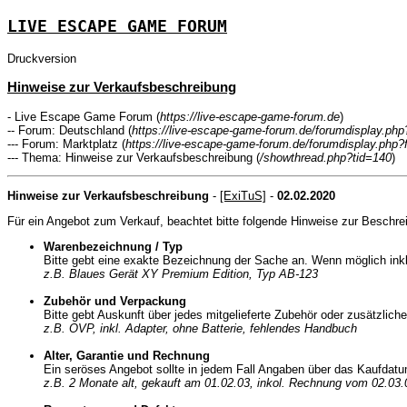
LIVE ESCAPE GAME FORUM
Druckversion
Hinweise zur Verkaufsbeschreibung
- Live Escape Game Forum (
https://live-escape-game-forum.de
)
-- Forum: Deutschland (
https://live-escape-game-forum.de/forumdisplay.ph
--- Forum: Marktplatz (
https://live-escape-game-forum.de/forumdisplay.php?
--- Thema: Hinweise zur Verkaufsbeschreibung (
/showthread.php?tid=140
)
Hinweise zur Verkaufsbeschreibung
-
[ExiTuS]
-
02.02.2020
Für ein Angebot zum Verkauf, beachtet bitte folgende Hinweise zur Beschre
Warenbezeichnung / Typ
Bitte gebt eine exakte Bezeichnung der Sache an. Wenn möglich in
z.B. Blaues Gerät XY Premium Edition, Typ AB-123
Zubehör und Verpackung
Bitte gebt Auskunft über jedes mitgelieferte Zubehör oder zusätzlich
z.B. OVP, inkl. Adapter, ohne Batterie, fehlendes Handbuch
Alter, Garantie und Rechnung
Ein seröses Angebot sollte in jedem Fall Angaben über das Kaufdat
z.B. 2 Monate alt, gekauft am 01.02.03, inkol. Rechnung vom 02.03.