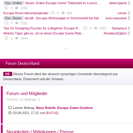
Esc. Online
Neues Online Escape Game "Diebstahl im Louvre…
idetectgame
3
1294
Escape Room Adventskalender
0
840
roman
Esc. Room
derollt - Escape-Wohnwagen in Schönwohld bei Kiel
keno.basedow
0
2101
Tips for Designing Puzzles for a Beginner Escape R…
0
2061
Samantyui
Welche Tipps gibt es, um in einem Escape Game Räts…
AmadeusEgbert
1
2844
...
Forum Deutschland
DE
Dieses Forum dient der deutsch-sprachigen Gemeinde überwiegend aus
Deutschland, Österreich und der Schweiz.
Forum und Mitglieder
Themen: 8 |
Beiträge: 9
Letzter Beitrag:
Neue Rubrik: Escape Game Outdoor
03.08.2021, 17:21 von
[ExiTuS]
Neuigkeiten / Mitteilungen / Presse