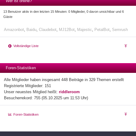
Wer ist online?
13 Benutzer aktiv in den letzten 15 Minuten: 0 Mitglieder, 0 davon unsichtbar und 6
Gäste
Amazonbot
,
Baidu
,
Claudebot
,
MJ12Bot
,
Majestic
,
PetalBot
,
Semrush
Vollständige Liste
Foren-Statistiken
Alle Mitglieder haben insgesamt 448 Beiträge in 329 Themen erstellt
Registrierte Mitglieder: 151
Unser neuestes Mitglied heißt:
riddleroom
Besucherrekord: 755 (05.10.2025 um 11:53 Uhr)
Foren-Statistiken