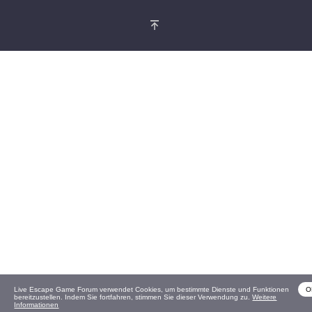
Live Escape Game Forum verwendet Cookies, um bestimmte Dienste und Funktionen
O
bereitzustellen. Indem Sie fortfahren, stimmen Sie dieser Verwendung zu.
Weitere
Informationen