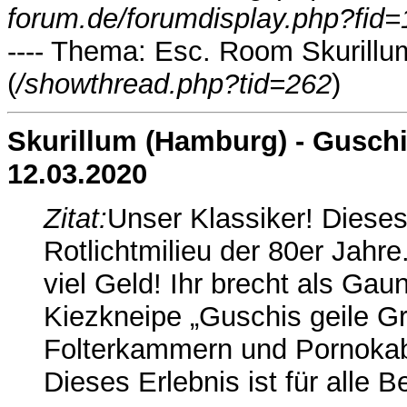
forum.de/forumdisplay.php?fid
---- Thema:
Esc. Room
Skurillu
(
/showthread.php?tid=262
)
Skurillum (Hamburg) - Guschi
12.03.2020
Zitat:
Unser Klassiker! Dieses
Rotlichtmilieu der 80er Jahr
viel Geld! Ihr brecht als Gau
Kiezkneipe „Guschis geile Gr
Folterkammern und Pornokab
Dieses Erlebnis ist für alle 