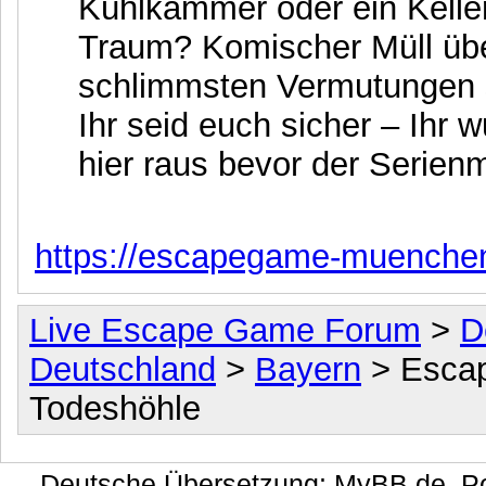
Kühlkammer oder ein Keller
Traum? Komischer Müll übe
schlimmsten Vermutungen 
Ihr seid euch sicher – Ihr w
hier raus bevor der Serienm
https://escapegame-muenche
Live Escape Game Forum
>
D
Deutschland
>
Bayern
> Escap
Todeshöhle
Deutsche Übersetzung:
MyBB.de
, 