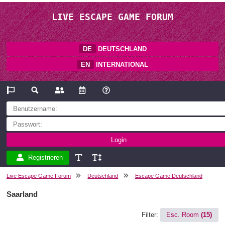
LIVE ESCAPE GAME FORUM
DE
DEUTSCHLAND
EN
INTERNATIONAL
Registrieren
Live Escape Game Forum
Deutschland
Escape Game Deutschland
Saarland
Filter:
Esc. Room
(15)