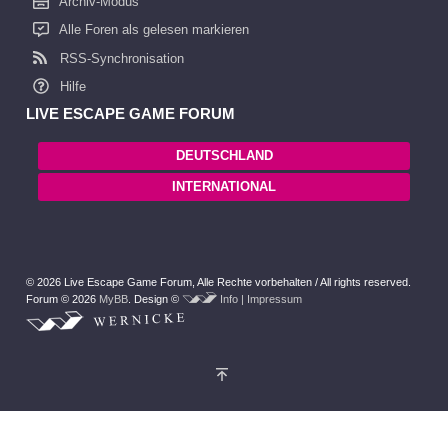
Archiv-Modus
Alle Foren als gelesen markieren
RSS-Synchronisation
Hilfe
LIVE ESCAPE GAME FORUM
DEUTSCHLAND
INTERNATIONAL
© 2026 Live Escape Game Forum,
Alle Rechte vorbehalten /
All rights reserved.
Forum © 2026
MyBB
.
Design ©
Info | Impressum