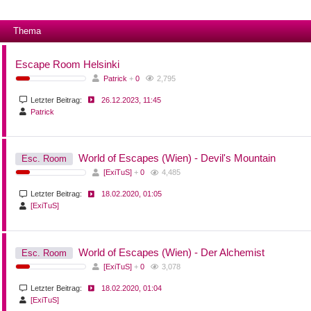
Thema
Escape Room Helsinki
Patrick
+
0
2,795
Letzter Beitrag:
26.12.2023, 11:45
Patrick
World of Escapes (Wien) - Devil's Mountain
Esc. Room
[ExiTuS]
+
0
4,485
Letzter Beitrag:
18.02.2020, 01:05
[ExiTuS]
World of Escapes (Wien) - Der Alchemist
Esc. Room
[ExiTuS]
+
0
3,078
Letzter Beitrag:
18.02.2020, 01:04
[ExiTuS]