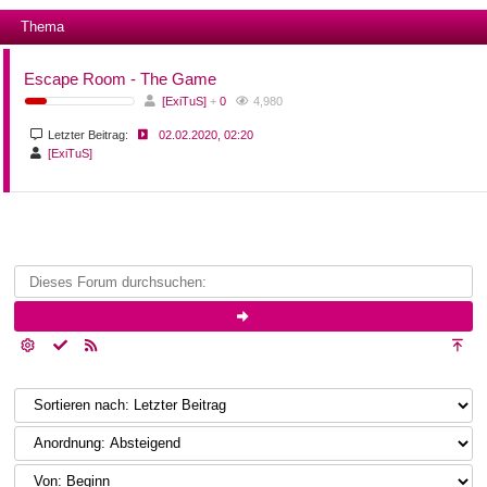
Thema
Escape Room - The Game
[ExiTuS]
+
0
4,980
Letzter Beitrag:
02.02.2020, 02:20
[ExiTuS]