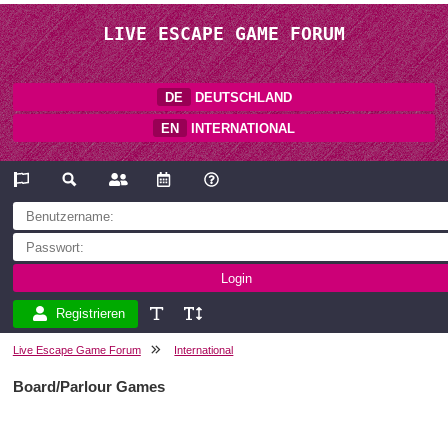
LIVE ESCAPE GAME FORUM
DE
DEUTSCHLAND
EN
INTERNATIONAL
Registrieren
Live Escape Game Forum
International
Board/Parlour Games