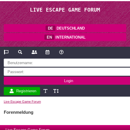
LIVE ESCAPE GAME FORUM
DE
DEUTSCHLAND
EN
INTERNATIONAL
Registrieren
Live Escape Game Forum
Forenmeldung
Live Escape Game Forum