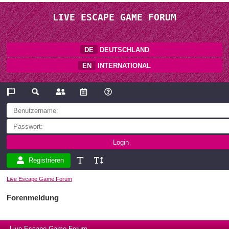
LIVE ESCAPE GAME FORUM
DE
DEUTSCHLAND
EN
INTERNATIONAL
Registrieren
Live Escape Game Forum
Forenmeldung
Live Escape Game Forum