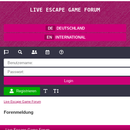
LIVE ESCAPE GAME FORUM
DE
DEUTSCHLAND
EN
INTERNATIONAL
Registrieren
Live Escape Game Forum
Forenmeldung
Live Escape Game Forum