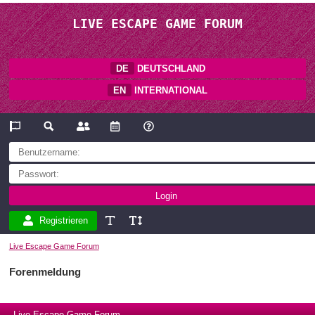
LIVE ESCAPE GAME FORUM
DE
DEUTSCHLAND
EN
INTERNATIONAL
Registrieren
Live Escape Game Forum
Forenmeldung
Live Escape Game Forum