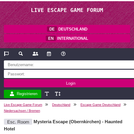
LIVE ESCAPE GAME FORUM
DE
DEUTSCHLAND
EN
INTERNATIONAL
Registrieren
Live Escape Game Forum
Deutschland
Escape Game Deutschland
Niedersachsen / Bremen
Esc. Room
Mysteria Escape (Obernkirchen) - Haunted
Hotel