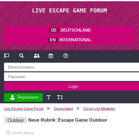
LIVE ESCAPE GAME FORUM
DE
DEUTSCHLAND
EN
INTERNATIONAL
Registrieren
Live Escape Game Forum
Deutschland
Forum und Mitglieder
Outdoor
Neue Rubrik: Escape Game Outdoor
Letzter Beitrag: