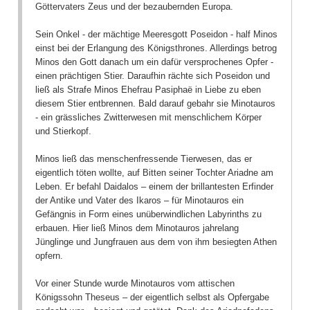
Göttervaters Zeus und der bezaubernden Europa.
Sein Onkel - der mächtige Meeresgott Poseidon - half Minos
einst bei der Erlangung des Königsthrones. Allerdings betrog
Minos den Gott danach um ein dafür versprochenes Opfer -
einen prächtigen Stier. Daraufhin rächte sich Poseidon und
ließ als Strafe Minos Ehefrau Pasiphaë in Liebe zu eben
diesem Stier entbrennen. Bald darauf gebahr sie Minotauros
- ein grässliches Zwitterwesen mit menschlichem Körper
und Stierkopf.
Minos ließ das menschenfressende Tierwesen, das er
eigentlich töten wollte, auf Bitten seiner Tochter Ariadne am
Leben. Er befahl Daidalos – einem der brillantesten Erfinder
der Antike und Vater des Ikaros – für Minotauros ein
Gefängnis in Form eines unüberwindlichen Labyrinths zu
erbauen. Hier ließ Minos dem Minotauros jahrelang
Jünglinge und Jungfrauen aus dem von ihm besiegten Athen
opfern.
Vor einer Stunde wurde Minotauros vom attischen
Königssohn Theseus – der eigentlich selbst als Opfergabe