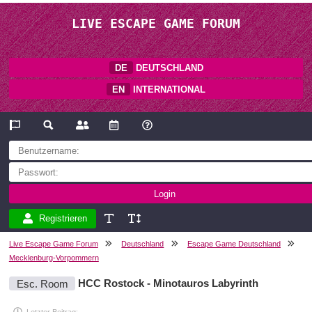
LIVE ESCAPE GAME FORUM
DE
DEUTSCHLAND
EN
INTERNATIONAL
Registrieren
Live Escape Game Forum
Deutschland
Escape Game Deutschland
Mecklenburg-Vorpommern
Esc. Room
HCC Rostock - Minotauros Labyrinth