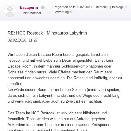
Escaperin
Registriert seit: 02.02.2020
|
Themen:
0
| Beiträge:
3
Bewertung:
0
Junior Member
RE: HCC Rostock - Minotauros Labyrinth
02.02.2020, 11:27
Wir haben diesen Escape-Room bereits gespielt. Er ist sehr
liebevoll und mit viel Liebe zum Detail eingerichtet. Es ist kein
Escape Room, in dem man nur Schlösserkombinationen oder
Schlüssel finden muss. Viele Effekte machen den Raum sehr
spannend und abwechslungsreich. Die Rätsel sind kniffelig, aber zu
schaffen.
Ich würde diesen Raum mit mehreren Spielern (mind. vier) spielen,
da es sich um ein Labyrinth handelt und die Wege doch recht lang
und verwinkelt sind. Aber auch zu Zweit ist es machbar.
Das Team im HCC Rostock ist wirklich sehr hilfsbereit und
freundlich. Tipps werden wirklich nur auf Anfrage gegeben.
Außerdem kann man Tipps nur in einer gewissen Zeitspanne
erhalten (also es gibt nicht durchgehend Tipps)