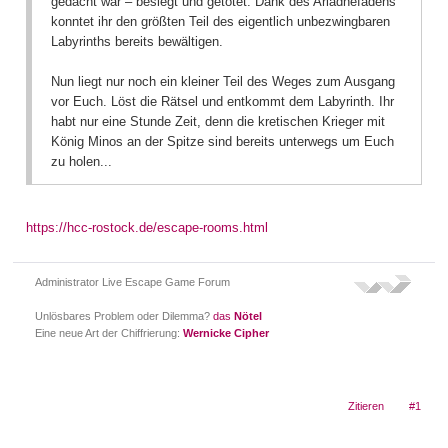
gedacht war – besiegt und getötet. Dank des Ariadnefadens
konntet ihr den größten Teil des eigentlich unbezwingbaren
Labyrinths bereits bewältigen.
Nun liegt nur noch ein kleiner Teil des Weges zum Ausgang
vor Euch. Löst die Rätsel und entkommt dem Labyrinth. Ihr
habt nur eine Stunde Zeit, denn die kretischen Krieger mit
König Minos an der Spitze sind bereits unterwegs um Euch
zu holen...
https://hcc-rostock.de/escape-rooms.html
Administrator Live Escape Game Forum
Unlösbares Problem oder Dilemma?
das
Nötel
Eine neue Art der Chiffrierung:
Wernicke Cipher
Zitieren
#1