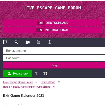
LIVE ESCAPE GAME FORUM
DE
DEUTSCHLAND
EN
INTERNATIONAL
Registrieren
Live Escape Game Forum
Deutschland
Rätsel / Ideen / Konstruktion / Umsetzung
Exit Game Kalender 2021