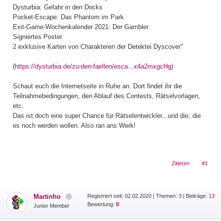
Dysturbia: Gefahr in den Docks
Pocket-Escape: Das Phantom im Park
Exit-Game-Wochenkalender 2021: Der Gambler
Signiertes Poster
2 exklusive Karten von Charakteren der Detektei Dyscover"
(
https://dysturbia.de/zu-den-faellen/esca...x4a2mxgcHg
)
Schaut euch die Internetseite in Ruhe an. Dort findet ihr die
Teilnahmebedingungen, den Ablauf des Contests, Rätselvorlagen,
etc.
Das ist doch eine super Chance für Rätselentwickler...und die, die
es noch werden wollen. Also ran ans Werk!
Zitieren
#1
Martinho
Registriert seit: 02.02.2020
|
Themen:
3
| Beiträge:
13
Bewertung:
0
Junior Member