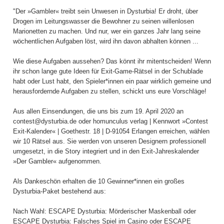
"Der »Gambler« treibt sein Unwesen in Dysturbia! Er droht, über
Drogen im Leitungswasser die Bewohner zu seinen willenlosen
Marionetten zu machen. Und nur, wer ein ganzes Jahr lang seine
wöchentlichen Aufgaben löst, wird ihn davon abhalten können ...
Wie diese Aufgaben aussehen? Das könnt ihr mitentscheiden! Wenn
ihr schon lange gute Ideen für Exit-Game-Rätsel in der Schublade
habt oder Lust habt, den Spieler*innen ein paar wirklich gemeine und
herausfordernde Aufgaben zu stellen, schickt uns eure Vorschläge!
Aus allen Einsendungen, die uns bis zum 19. April 2020 an
contest@dysturbia.de oder homunculus verlag | Kennwort »Contest
Exit-Kalender« | Goethestr. 18 | D-91054 Erlangen erreichen, wählen
wir 10 Rätsel aus. Sie werden von unseren Designern professionell
umgesetzt, in die Story integriert und in den Exit-Jahreskalender
»Der Gambler« aufgenommen.
Als Dankeschön erhalten die 10 Gewinner*innen ein großes
Dysturbia-Paket bestehend aus:
Nach Wahl: ESCAPE Dysturbia: Mörderischer Maskenball oder
ESCAPE Dysturbia: Falsches Spiel im Casino oder ESCAPE