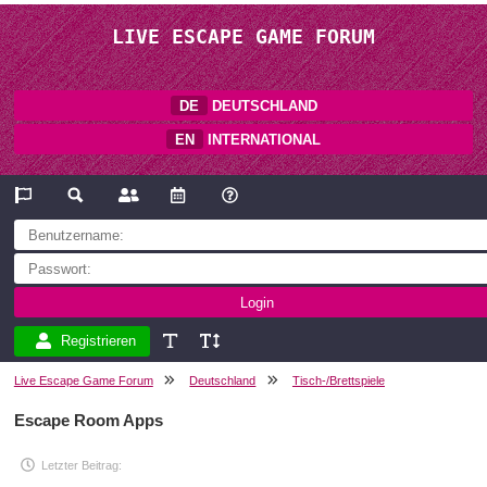
LIVE ESCAPE GAME FORUM
DE
DEUTSCHLAND
EN
INTERNATIONAL
Registrieren
Live Escape Game Forum
Deutschland
Tisch-/Brettspiele
Escape Room Apps
Letzter Beitrag: