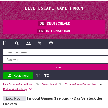
LIVE ESCAPE GAME FORUM
DE
DEUTSCHLAND
EN
INTERNATIONAL
Registrieren
Live Escape Game Forum
Deutschland
Escape Game Deutschland
Baden-Württemberg
Esc. Room
Findout Games (Freiburg) - Das Versteck des
Hackers