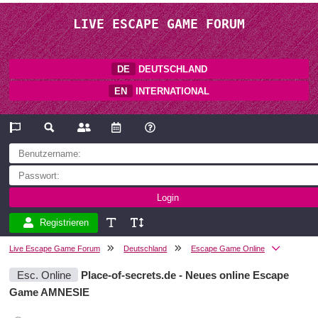
LIVE ESCAPE GAME FORUM
DE
DEUTSCHLAND
EN
INTERNATIONAL
Registrieren
Live Escape Game Forum
Deutschland
Escape Game Online
Esc. Online
Place-of-secrets.de - Neues online Escape
Game AMNESIE