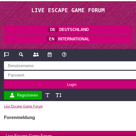
LIVE ESCAPE GAME FORUM
DE
DEUTSCHLAND
EN
INTERNATIONAL
Registrieren
Live Escape Game Forum
Forenmeldung
Live Escape Game Forum