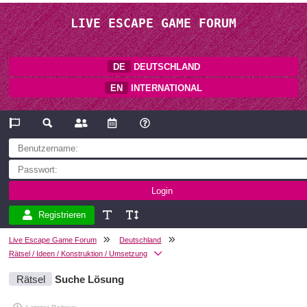
LIVE ESCAPE GAME FORUM
DE
DEUTSCHLAND
EN
INTERNATIONAL
Registrieren
Live Escape Game Forum
Deutschland
Rätsel / Ideen / Konstruktion / Umsetzung
Rätsel
Suche Lösung