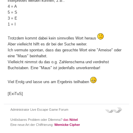
interpretiert werden konnen, z.B.:
4 = A
5 = S
3 = E
1 = I
Trotzdem kommt dabei kein sinnvolles Wort heraus
Aber vielleicht hilft es dir bei der Suche weiter.
Ich vermute spontan, dass das gesuchte Wort eine "Ameise" oder
eine "Maus" beinhaltet.
Vielleicht nimmst du das o.g. Zahlenschema und verdrehst
Buchstaben. Eine "Maus" ist jedenfalls unverkennbar!
Viel Erolg und lasse uns am Ergebnis teilhaben
[ExiTuS]
Administrator Live Escape Game Forum
Unlösbares Problem oder Dilemma?
das
Nötel
Eine neue Art der Chiffrierung:
Wernicke Cipher