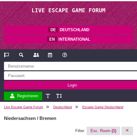
LIVE ESCAPE GAME FORUM
DE
DEUTSCHLAND
EN
INTERNATIONAL
Registrieren
Live Escape Game Forum
Deutschland
Escape Game Deutschland
Niedersachsen / Bremen
Filter:
Esc. Room
(1)