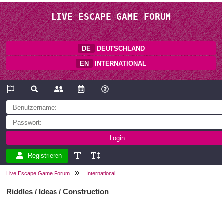
LIVE ESCAPE GAME FORUM
DE
DEUTSCHLAND
EN
INTERNATIONAL
Registrieren
Live Escape Game Forum
International
Riddles / Ideas / Construction