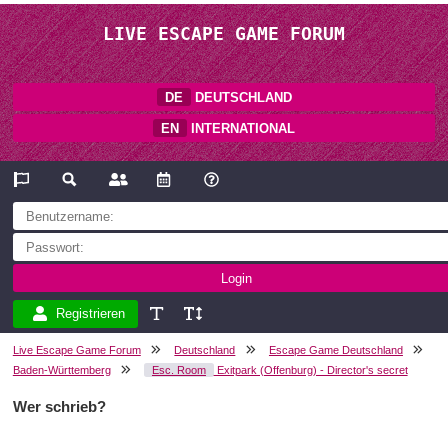
LIVE ESCAPE GAME FORUM
DE
DEUTSCHLAND
EN
INTERNATIONAL
Registrieren
Live Escape Game Forum
Deutschland
Escape Game Deutschland
Baden-Württemberg
Esc. Room
Exitpark (Offenburg) - Director's secret
Wer schrieb?