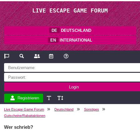
LIVE ESCAPE GAME FORUM
DE
DEUTSCHLAND
EN
INTERNATIONAL
Registrieren
Live Escape Game Forum
Deutschland
Sonstiges
Gutscheine/Rabattaktionen
Wer schrieb?