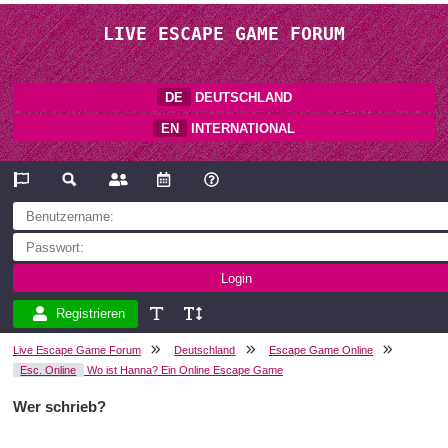
LIVE ESCAPE GAME FORUM
DE
DEUTSCHLAND
EN
INTERNATIONAL
Registrieren
Live Escape Game Forum
Deutschland
Escape Game Online
Esc. Online
Wo ist Hanna? Ein Online Escape Game
Wer schrieb?