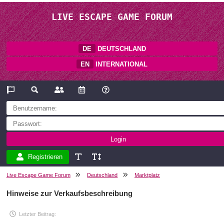
LIVE ESCAPE GAME FORUM
DE
DEUTSCHLAND
EN
INTERNATIONAL
Registrieren
Live Escape Game Forum
Deutschland
Marktplatz
Hinweise zur Verkaufsbeschreibung
Letzter Beitrag: